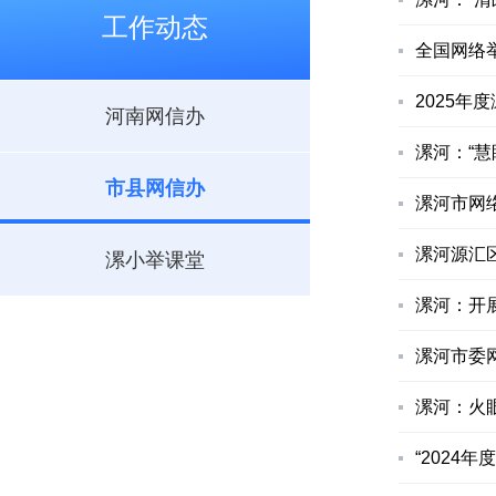
工作动态
全国网络
2025
河南网信办
漯河：“慧
市县网信办
漯河市网
漯河源汇区
漯小举课堂
漯河：开
漯河市委网
漯河：火
“2024