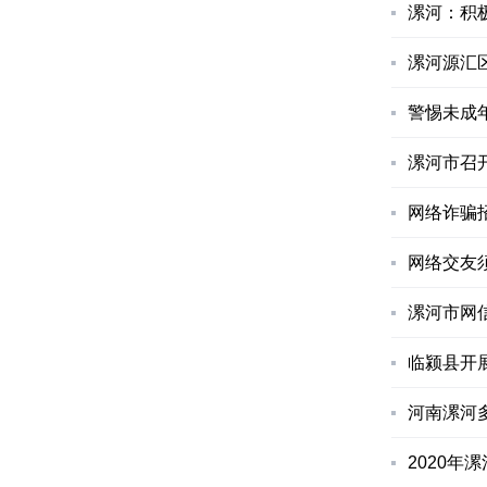
漯河：积
漯河源汇
警惕未成
漯河市召
网络诈骗
网络交友
漯河市网
临颍县开
河南漯河
2020