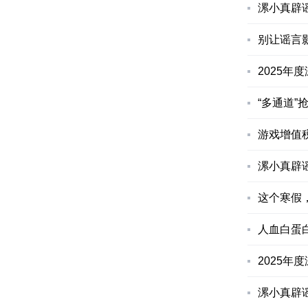
漯小真辟
别让谣言影
2025年
“多通道”
游戏增值
漯小真辟
这个寒假
人血白蛋
2025年
漯小真辟