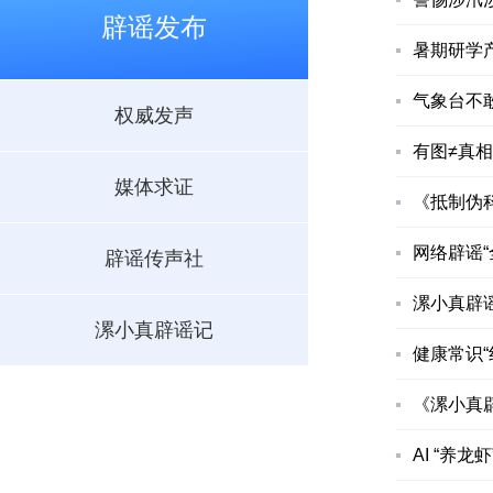
辟谣发布
暑期研学
气象台不
权威发声
有图≠真
媒体求证
《抵制伪
网络辟谣“
辟谣传声社
漯小真辟
漯小真辟谣记
健康常识
《漯小真
AI “养