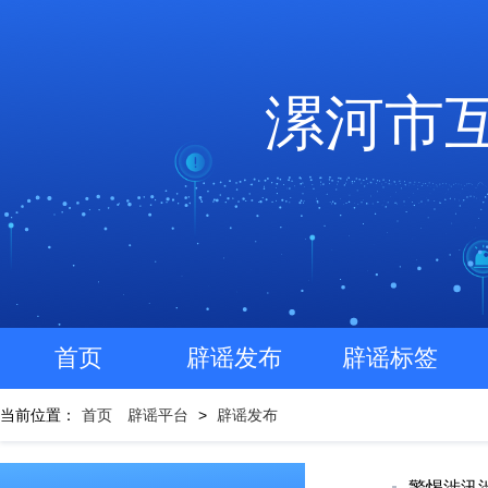
漯河市
首页
辟谣发布
辟谣标签
当前位置：
首页
辟谣平台
>
辟谣发布
警惕涉汛